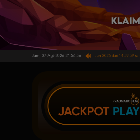
Jum, 07-Agt-2026 21.56.56
meliharaan Terjadwal: PP Virtual Sports pada 30-Jun-2026 dari 14.59.59 sampai 30-
JACKPOT
PLAY