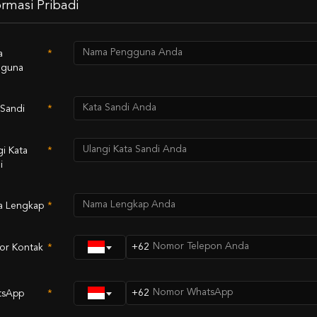
ormasi Pribadi
a
gguna
 Sandi
gi Kata
Fat Panda adalah 
i
impact! Dirancang buat 
ketebak. Dengan energi 
 Lengkap
menang besar—Fat Pan
+62
r Kontak
+62
tsApp