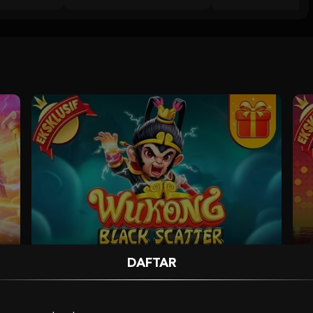
DAFTAR