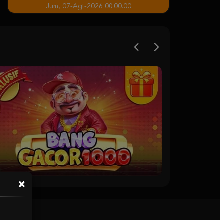
Jum, 07-Agt-2026 00.00.00
Gates of Olympus Super
Scatter
er****3
IDR
1,337,350.00
Gates of Olympus
1000
su****h
IDR
1,093,100.00
Gates of Olympus Super
Scatter
er****3
IDR
861,700.00
×
Gates of Olympus
1000
su****h
IDR
715,040.00