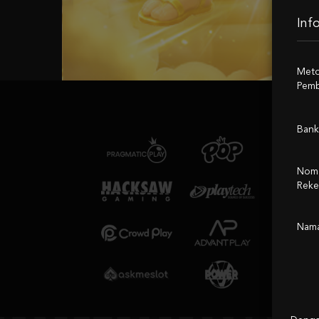
Inf
Met
Pemb
Bank
Nom
Reke
Nama