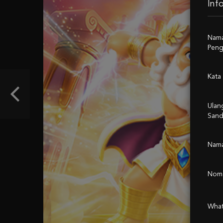
Inf
Nam
Pen
Kata
Previous
Ulan
Sand
Nama
Nomo
Wha