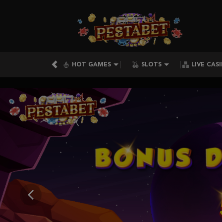
HOT GAMES
SLOTS
LIVE CAS