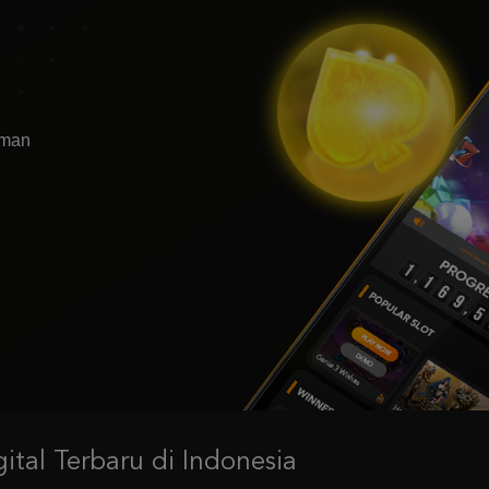
aman
tal Terbaru di Indonesia