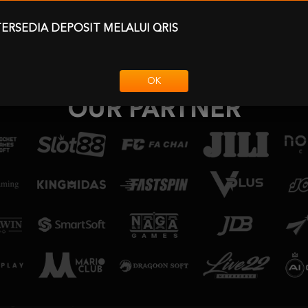
TERSEDIA DEPOSIT MELALUI QRIS
OK
OUR PARTNER