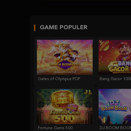
GAME POPULER
Gates of Olympus POP
Bang Gacor 100
Fortune Gems 500
DJ BOOM BOO