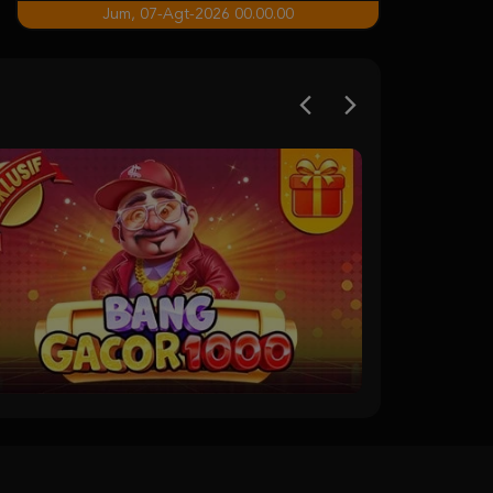
Gates of Gatot Kaca
Jum, 07-Agt-2026 00.00.00
1000
z****1
IDR
2,538,750.00
Phoenix Rises
mis****9
IDR
2,148,000.00
Mahjong Ways
samhe****1
IDR
1,523,200.00
Gates of Gatot Kaca
1000
mis****9
IDR
899,100.00
Gates of Gatot Kaca
1000