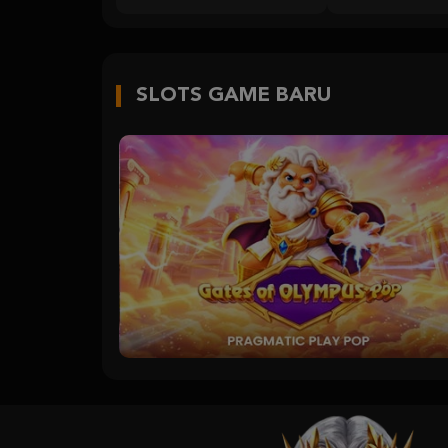
SLOTS GAME BARU