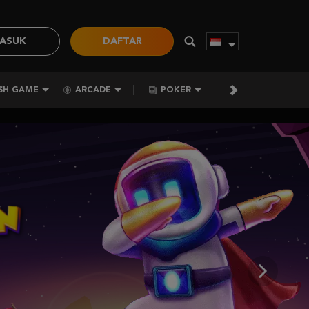
ASUK
DAFTAR
SH GAME
ARCADE
POKER
E-SPORTS