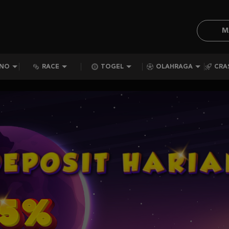
M
INO
RACE
TOGEL
OLAHRAGA
CRA