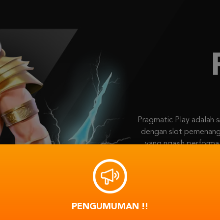
Fat Panda adalah 
impact! Dirancang buat 
ketebak. Dengan energi 
menang besar—Fat Pan
PENGUMUMAN !!