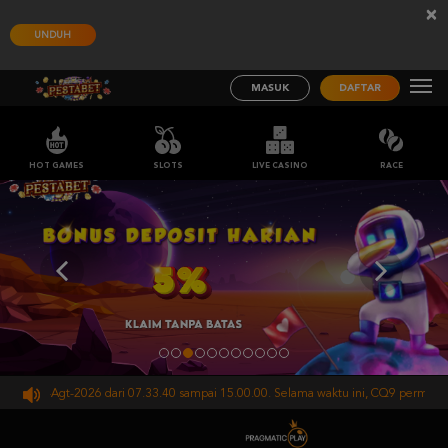
×
UNDUH
MASUK
DAFTAR
HOT GAMES
SLOTS
LIVE CASINO
RACE
a 07-Agt-2026 dari 07.33.40 sampai 15.00.00. Selama waktu ini, CQ9 permainan t