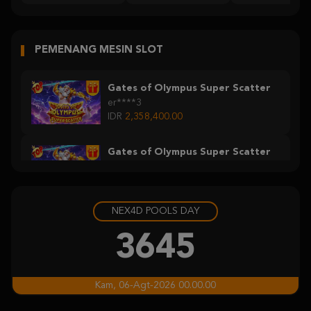
PEMENANG MESIN SLOT
Gates of Olympus Super Scatter
er****3
IDR
2,358,400.00
Gates of Olympus Super Scatter
er****3
IDR
2,052,400.00
NEX4D POOLS DAY
Sweet Bonanza 2500
er****3
3645
IDR
1,704,800.00
Gates of Olympus Super Scatter
Kam, 06-Agt-2026 00.00.00
er****3
IDR
1,632,300.00