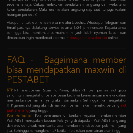
kolom pendaftaran. Maka user id akan langsung siap saat itu juga (dalam
hitungan per detik).
Ataupun untuk lebih efisien bisa melalui Livechat, Whatsapp, Telegram dan
Email pastinya didukung service selama 1x24 jam nonstop. Kepada anda
sehingga bisa menikmati permainan ini jauh lebih nyaman kapan dan
dimanapun ingin menikmati aldernalin
situs game bola dan slot
online.
FAQ - Bagaimana member
bisa mendapatkan maxwin di
PESTABET
RTP
RTP merupakan Return To Player, istilah RTP oleh pemain slot gacor
yang ingin mengetahui berapa besar kecilnya kemenangan mereka dalam
memainkan permainan yang akan dimainkan. Sehingga jika mengetahui
RTP games slot yang akan di mainkan, pemain akan memiliki peluang
slot
pasti menang
yang tinggi.
Pola Permainan
Pola permainan di berikan kepada member-member
PESTABET merupakan bocoran Pola yang di dapatkan PESTABET langsung
dari provider untuk membantu para member mendapatkan pola main yang
jitu. Sehingga kemungkinan JP ketika melakukan permainan akan tinggi.
Trik bermain
Dalam bermain slot, para member wajib mengetahui trik