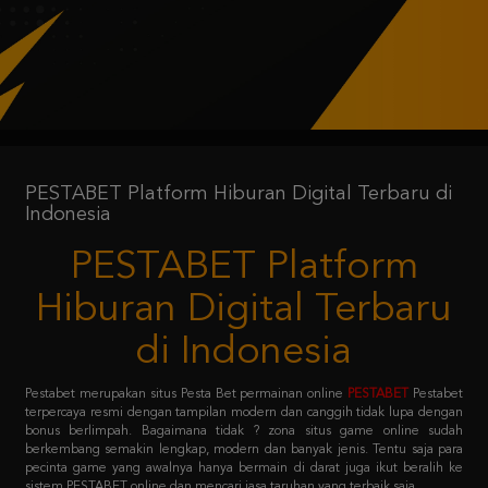
PESTABET Platform Hiburan Digital Terbaru di
Indonesia
PESTABET Platform
Hiburan Digital Terbaru
di Indonesia
Pestabet merupakan situs Pesta Bet permainan online
PESTABET
Pestabet
terpercaya resmi dengan tampilan modern dan canggih tidak lupa dengan
bonus berlimpah. Bagaimana tidak ? zona situs game online sudah
berkembang semakin lengkap, modern dan banyak jenis. Tentu saja para
pecinta game yang awalnya hanya bermain di darat juga ikut beralih ke
sistem PESTABET online dan mencari jasa taruhan yang terbaik saja.