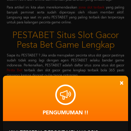
Para artikel ini kita akan merekomendasikan
zona slot terbaik
yang paling
banyak peminat serta sudah dipercayai oleh ribuan member aktif.
Langsung saja saat ini yaitu PESTABET yang paling terbaik dan terpercaya
untuk para kalangan pecinta game online.
PESTABET Situs Slot Gacor
Pesta Bet Game Lengkap
Siapa itu PESTABET ? Jika anda merupakan pecinta situs slot gacor pastinya
sudah tidak asing lagi dengan agen PESTABET selaku bandar game
indonesia. Perkenalkan, PESTABET adalah daftar situs zona situs slot gacor
Pesta Bet
terbaik dan slot gacor game lengkap terbaik bola 365 pasti
menang karena deposit pulsa tanpa potongan.
Permainan tersebut meliputi taruhan slot online, casino online, taruhan
×
bola, game poker online, capsa susun, togel, tembak ikan, sabung ayam dan
lain sebagainya. Dan yang menariknya adalah bila mendaftar bersama
situs
slot
PESTABET semua permainan yang tersedia bisa di akses hanya dengan
1 user ID saja loh. Tanpa harus repot lagi serta untuk pemindahan saldo dari
PESTABET game yang berlaku semuanya otomatis dipindahkan.
PENGUMUMAN !!
Kenapa Kita Harus
Mempercayai PESTABET slot